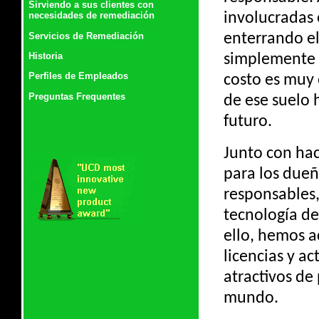
Sirviendo a sus clientes con
involucradas 
necesidades de remediación
Servicios de Remediación
enterrando e
Historia
simplemente r
Perfiles de Empleados
costo es muy 
Preguntas Frequentes
de ese suelo
futuro.
Junto con hac
para los dueñ
responsables
tecnología d
ello, hemos a
licencias y a
atractivos de 
mundo.