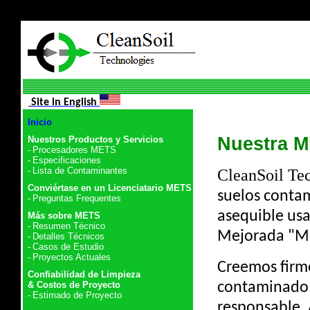
Site in English
e
Inicio
Nuestra M
Nuestros Productos y Servicios
-
Procesadores METS
-
Especificaciones
-
Lista de Contaminantes
CleanSoil Te
Conviértase en un Licenciatario METS
suelos contam
-
Preguntas Frequentes
asequible usa
Más sobre METS
-
Resumen Técnico
Mejorada "Ma
-
Detalles Técnicos
-
Casos de Estudio
-
Proyectos Actuales
Creemos firm
Confiabilidad de Limpieza
& Costos de Proyecto
contaminado n
-
Estimado de Proyecto
responsable.