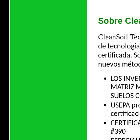
Sobre Cle
CleanSoil Te
de tecnologí
certificada. 
nuevos métod
LOS INV
MATRIZ 
SUELOS 
USEPA pro
certifica
CERTIFIC
#390